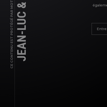
JEAN-LUC & KARINE
CE CONTENU EST PROTÉGÉ PAR MOT DE PASSE
égalemen