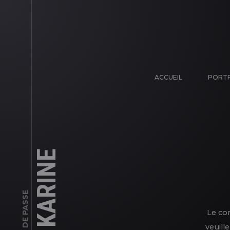
ACCUEIL
PORTF
Le co
veuill